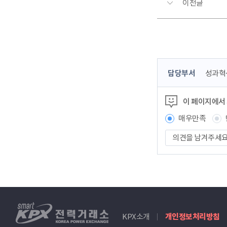
이전글
콘
담당부서
성과혁
텐
츠
이 페이지에서
정
보
매우만족
책
의
임
견
자
을
남
겨
주
세
smartKPX
요
KPX소개
개인정보처리방침
전