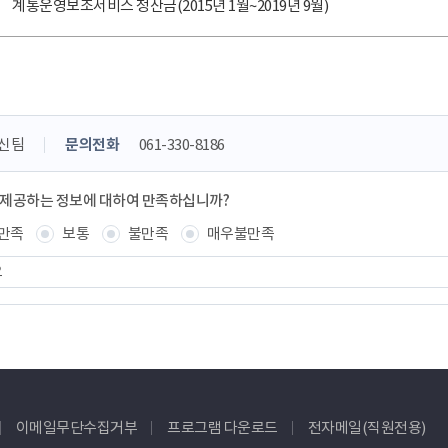
계통운영보조서비스 정산금(2015년 1월~2019년 9월)
신팀
문의전화
061-330-8186
 제공하는 정보에 대하여 만족하십니까?
만족
보통
불만족
매우불만족
이메일무단수집거부
프로그램 다운로드
전자메일(직원전용)