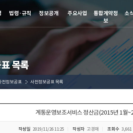
영
법령·규칙
정보공개
주요사업
통합계약정
소
보
표 목록
사전정보공표
사전정보공표 목록
계통운영보조서비스 정산금(2015년 1월~20
작성일
2019/11/26 11:25
작성자
고경재
조회수
3,661