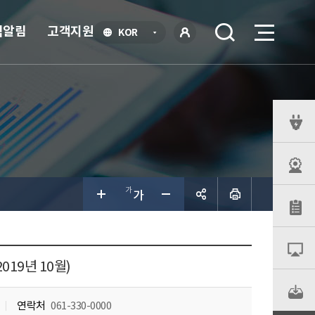
식알림
고객지원
언
KOR
어
로
선
그인
택
열
기
퀵
메
뉴
공유하
기
19년 10월)
연락처
061-330-0000