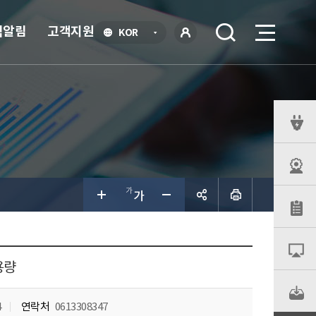
식알림
고객지원
언
KOR
어
로
선
그인
택
열
기
퀵
메
뉴
공유하
기
용량
4
연락처
0613308347