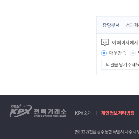
콘
담당부서
성과혁
텐
츠
이 페이지에서
정
보
매우만족
책
의
임
견
자
을
남
겨
주
세
smartKPX
요
KPX소개
개인정보처리방침
전
력
거
(58322)전남광주통합특별시 나주시 
래