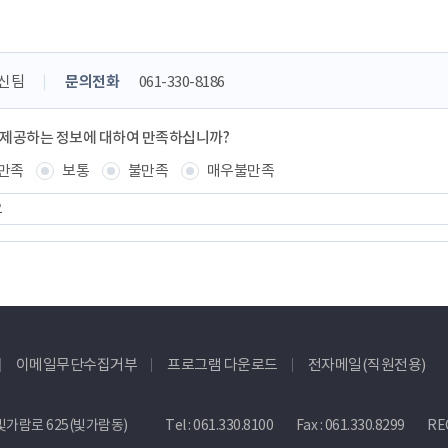
신팀
문의전화
061-330-8186
 제공하는 정보에 대하여 만족하십니까?
만족
보통
불만족
매우불만족
이메일무단수집거부
프로그램 다운로드
전자메일(직원전용)
빛가람로 625(빛가람동)
Tel :
061.330.8100
Fax : 061.330.8299
REC