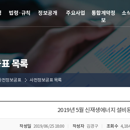
영
법령·규칙
정보공개
주요사업
통합계약정
소
보
표 목록
사전정보공표
사전정보공표 목록
2019년 5월 신재생에너지 설비
작성일
2019/06/25 18:00
작성자
김경구
조회수
4,18