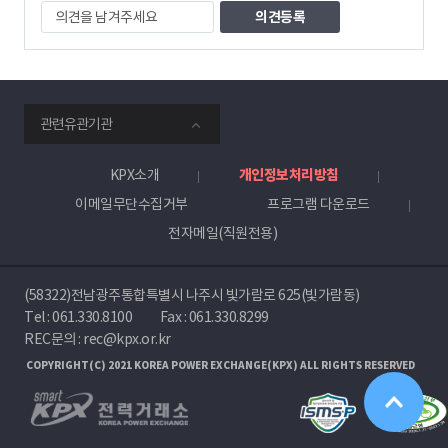
의
견
을
남
겨
주
smartKPX
세
관련유관기관
전
요
력
거
KPX소개
개인정보처리방침
래
이메일무단수집거부
프로그램 다운로드
소
전자메일(직원전용)
(58322)전남광주통합특별시 나주시 빛가람로 625(빛가람동)
Tel :
061.330.8100
Fax : 061.330.8299
REC문의 : rec@kpx.or.kr
COPYRIGHT(C) 2021 KOREA POWER EXCHANGE(KPX) ALL RIGHTS RESERVED