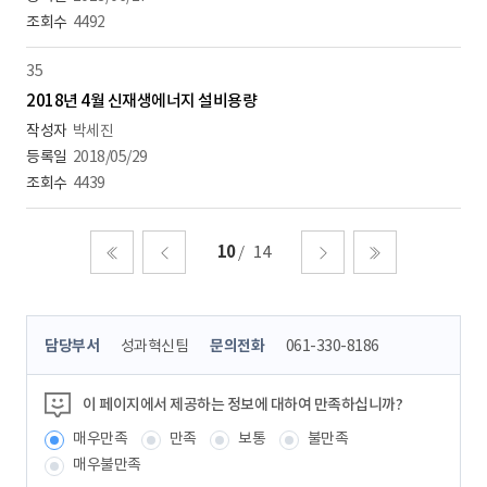
4492
35
2018년 4월 신재생에너지 설비용량
박세진
2018/05/29
4439
10
14
처음
이전
다음
마지막
콘
담당부서
성과혁신팀
문의전화
061-330-8186
텐
츠
정
이 페이지에서 제공하는 정보에 대하여 만족하십니까?
보
매우만족
만족
보통
불만족
책
임
매우불만족
자