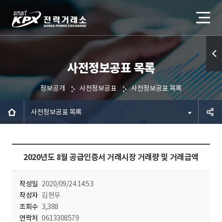
사전정보공표 목록
퀵메
뉴 열
정보공개
사전정보공표
사전정보공표 목록
기
사전정보공표 목록
공유하
2020년도 8월 공급인증서 거래시장 거래량 및 거래금액
기
작성일
2020/09/24 14:53
작성자
김현우
조회수
3,388
연락처
0613308579