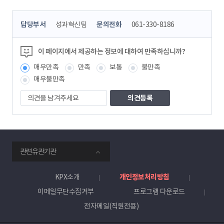
콘
담당부서
성과혁신팀
문의전화
061-330-8186
텐
츠
정
이 페이지에서 제공하는 정보에 대하여 만족하십니까?
보
매우만족
만족
보통
불만족
책
임
매우불만족
자
의
견
을
남
겨
주
smartKPX
세
관련유관기관
전
요
력
거
KPX소개
개인정보처리방침
래
이메일무단수집거부
프로그램 다운로드
소
전자메일(직원전용)