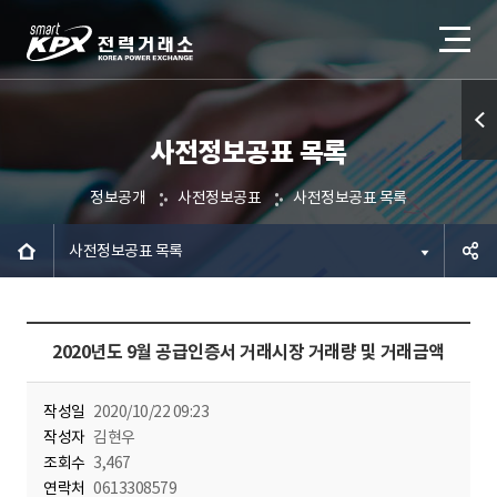
사전정보공표 목록
퀵메
뉴 열
정보공개
사전정보공표
사전정보공표 목록
기
사전정보공표 목록
공유하
2020년도 9월 공급인증서 거래시장 거래량 및 거래금액
기
작성일
2020/10/22 09:23
작성자
김현우
조회수
3,467
연락처
0613308579