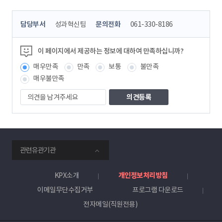
콘
담당부서
성과혁신팀
문의전화
061-330-8186
텐
츠
정
이 페이지에서 제공하는 정보에 대하여 만족하십니까?
보
매우만족
만족
보통
불만족
책
임
매우불만족
자
의
견
을
남
겨
주
smartKPX
세
관련유관기관
전
요
력
거
KPX소개
개인정보처리방침
래
이메일무단수집거부
프로그램 다운로드
소
전자메일(직원전용)