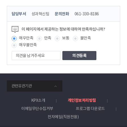
콘
담당부서
성과혁신팀
문의전화
061-330-8186
텐
츠
정
이 페이지에서 제공하는 정보에 대하여 만족하십니까?
보
매우만족
만족
보통
불만족
책
임
매우불만족
자
의
견
을
남
겨
주
smartKPX
세
관련유관기관
전
요
력
거
KPX소개
개인정보처리방침
래
이메일무단수집거부
프로그램 다운로드
소
전자메일(직원전용)