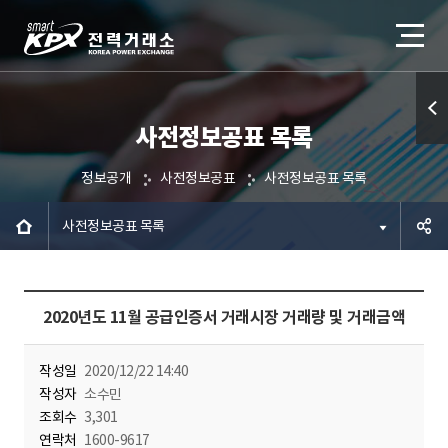
사전정보공표 목록
퀵메
뉴 열
정보공개
사전정보공표
사전정보공표 목록
기
사전정보공표 목록
공유하
2020년도 11월 공급인증서 거래시장 거래량 및 거래금액
기
작성일
2020/12/22 14:40
작성자
소수민
조회수
3,301
연락처
1600-9617