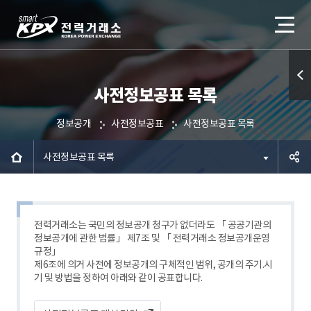
사전정보공표 목록
퀵메
뉴 열
정보공개
사전정보공표
사전정보공표 목록
기
사전정보공표 목록
공유하
기
전력거래소는 국민의 정보공개 청구가 없더라도 「 공공기관의
정보공개에 관한 법률」 제7조 및 「 전력거래소 정보공개운영
규정」
제6조에 의거 사전에 정보공개의 구체적인 범위, 공개의 주기.시
기 및 방법을 정하여 아래와 같이 공표합니다.