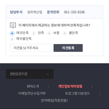
콘
담당부서
성과혁신팀
문의전화
061-330-8186
텐
츠
정
이 페이지에서 제공하는 정보에 대하여 만족하십니까?
보
매우만족
만족
보통
불만족
책
임
매우불만족
자
의
견
을
남
겨
주
smartKPX
세
관련유관기관
전
요
력
거
KPX소개
개인정보처리방침
래
이메일무단수집거부
프로그램 다운로드
소
전자메일(직원전용)