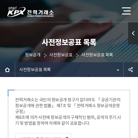
사전정보공표 목록
퀵메
뉴 열
정보공개
사전정보공표
사전정보공표 목록
기
사전정보공표 목록
공유하
기
전력거래소는 국민의 정보공개 청구가 없더라도 「 공공기관의
정보공개에 관한 법률」 제7조 및 「 전력거래소 정보공개운영
규정」
제6조에 의거 사전에 정보공개의 구체적인 범위, 공개의 주기.시
기 및 방법을 정하여 아래와 같이 공표합니다.