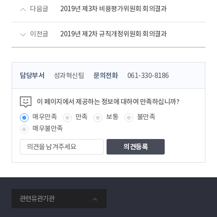
다음글
2019년 제3차 비용평가위원회 회의결과
이전글
2019년 제2차 규칙개정위원회 회의결과
콘
담당부서
성과혁신팀
문의전화
061-330-8186
텐
츠
정
이 페이지에서 제공하는 정보에 대하여 만족하십니까?
보
매우만족
만족
보통
불만족
책
임
매우불만족
자
의
견
을
남
겨
주
smartKPX
세
관련유관기관
전
요
력