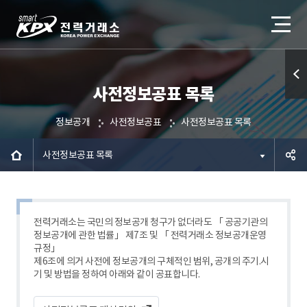
사전정보공표 목록
퀵메
뉴 열
정보공개
사전정보공표
사전정보공표 목록
기
사전정보공표 목록
공유하
기
전력거래소는 국민의 정보공개 청구가 없더라도 「 공공기관의
정보공개에 관한 법률」 제7조 및 「 전력거래소 정보공개운영
규정」
제6조에 의거 사전에 정보공개의 구체적인 범위, 공개의 주기.시
기 및 방법을 정하여 아래와 같이 공표합니다.