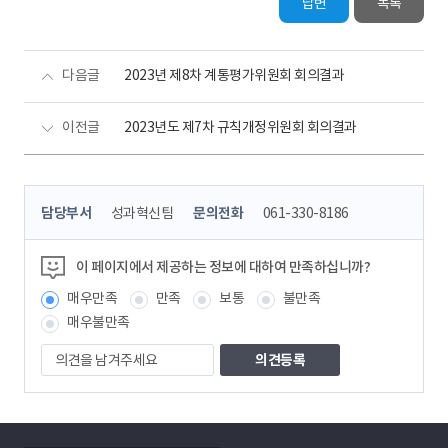
답변
목록
다음글
2023년 제8차 계통평가위원회 회의결과
이전글
2023년도 제7차 규칙개정위원회 회의결과
콘
담당부서
성과혁신팀
문의전화
061-330-8186
텐
츠
정
이 페이지에서 제공하는 정보에 대하여 만족하십니까?
보
매우만족
만족
보통
불만족
책
임
매우불만족
자
의
견
을
남
겨
주