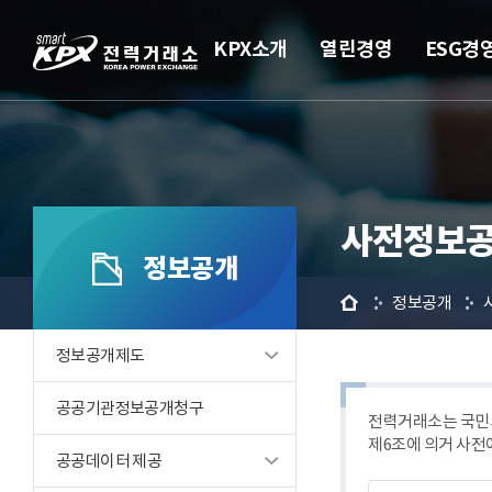
KPX소개
열린경영
ESG경
사전정보공
정보공개
홈
정보공개
정보공개제도
공공기관정보공개청구
전력거래소는 국민의
제6조에 의거 사전
공공데이터 제공