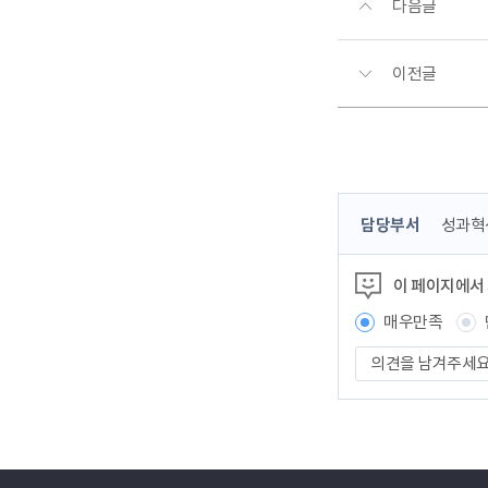
다음글
이전글
콘
담당부서
성과혁
텐
츠
이 페이지에서
정
보
매우만족
책
의
임
견
자
을
남
겨
주