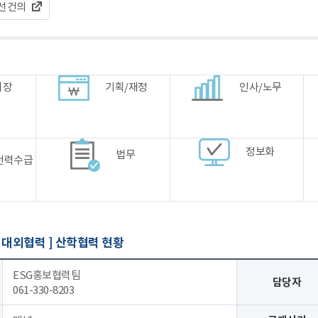
선건의
시장
기획/재정
인사/노무
정보화
법무
전력수급
 대외협력 ]
산학협력 현황
ESG홍보협력팀
담당자
061-330-8203