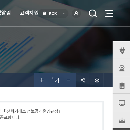
식알림
고객지원
언
KOR
어
로
선
그인
택
열
기
퀵
메
뉴
공유하
기
 및 「 전력거래소 정보공개운영규정」
 공표합니다.