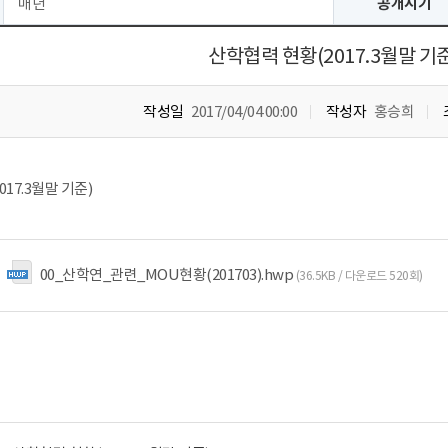
매년
공개시기
산학협력 현황(2017.3월말 기준
작성일
2017/04/04 00:00
작성자
홍승희
17.3월말 기준)
00_산학연_관련_MOU현황(201703).hwp
(36.5KB / 다운로드 520회)