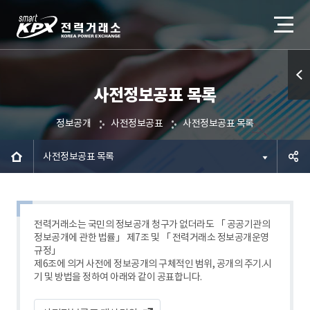
사전정보공표 목록
퀵메
뉴 열
정보공개
사전정보공표
사전정보공표 목록
기
사전정보공표 목록
공유하
기
전력거래소는 국민의 정보공개 청구가 없더라도 「 공공기관의
정보공개에 관한 법률」 제7조 및 「 전력거래소 정보공개운영
규정」
제6조에 의거 사전에 정보공개의 구체적인 범위, 공개의 주기.시
기 및 방법을 정하여 아래와 같이 공표합니다.