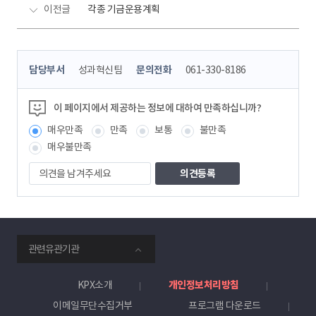
이전글
각종 기금운용계획
콘
담당부서
성과혁신팀
문의전화
061-330-8186
텐
츠
정
이 페이지에서 제공하는 정보에 대하여 만족하십니까?
보
매우만족
만족
보통
불만족
책
임
매우불만족
자
의
견
을
남
겨
주
smartKPX
세
관련유관기관
전
요
력
거
KPX소개
개인정보처리방침
래
이메일무단수집거부
프로그램 다운로드
소