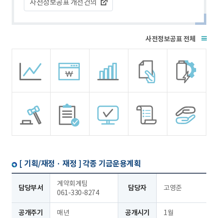
사전정보공표 개선건의
전체
[ 기획/재정 · 재정 ]
각종 기금운용계획
계약회계팀
담당부서
담당자
고영준
061-330-8274
공개주기
매년
공개시기
1월