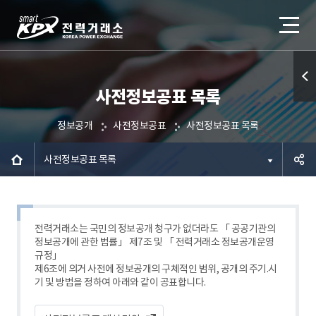
사전정보공표 목록
퀵메
뉴 열
정보공개
사전정보공표
사전정보공표 목록
기
사전정보공표 목록
공유하
기
전력거래소는 국민의 정보공개 청구가 없더라도 「 공공기관의
정보공개에 관한 법률」 제7조 및 「 전력거래소 정보공개운영
규정」
제6조에 의거 사전에 정보공개의 구체적인 범위, 공개의 주기.시
기 및 방법을 정하여 아래와 같이 공표합니다.