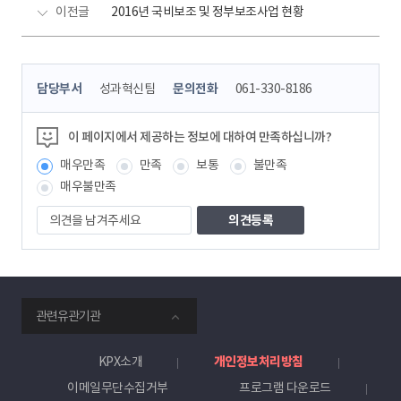
이전글
2016년 국비보조 및 정부보조사업 현황
콘
담당부서
성과혁신팀
문의전화
061-330-8186
텐
츠
정
이 페이지에서 제공하는 정보에 대하여 만족하십니까?
보
매우만족
만족
보통
불만족
책
임
매우불만족
자
의
견
을
남
겨
주
smartKPX
세
관련유관기관
전
요
력
거
KPX소개
개인정보처리방침
래
이메일무단수집거부
프로그램 다운로드
소