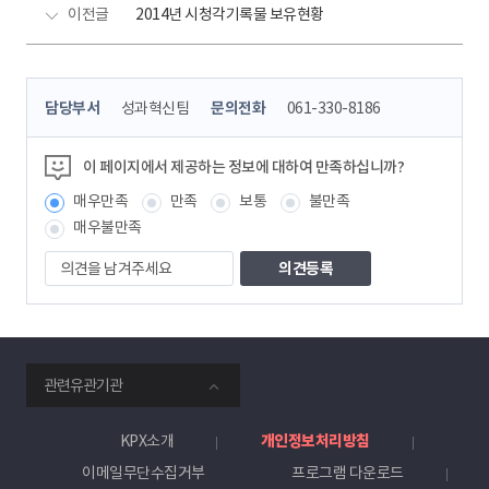
이전글
2014년 시청각기록물 보유현황
콘
담당부서
성과혁신팀
문의전화
061-330-8186
텐
츠
정
이 페이지에서 제공하는 정보에 대하여 만족하십니까?
보
매우만족
만족
보통
불만족
책
임
매우불만족
자
의
견
을
남
겨
주
smartKPX
세
관련유관기관
전
요
력
거
KPX소개
개인정보처리방침
래
이메일무단수집거부
프로그램 다운로드
소