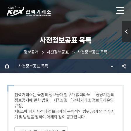
사전정보공표 목록
퀵메
뉴 열
정보공개
사전정보공표
사전정보공표 목록
기
사전정보공표 목록
공유하
기
전력거래소는 국민의 정보공개 청구가 없더라도 「 공공기관의
정보공개에 관한 법률」 제7조 및 「 전력거래소 정보공개운영
규정」
제6조에 의거 사전에 정보공개의 구체적인 범위, 공개의 주기.시
기 및 방법을 정하여 아래와 같이 공표합니다.