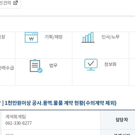
선건의
시장
기획/재정
인사/노무
정보화
법무
전력수급
 ]
1천만원이상 공사.용역.물품 계약 현황(수의계약 제외)
계약회계팀
담당자
061-330-8277