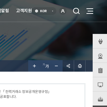
식알림
고객지원
언
KOR
어
로
선
그인
택
열
기
퀵
메
뉴
공유하
기
 및 「 전력거래소 정보공개운영규정」
 공표합니다.