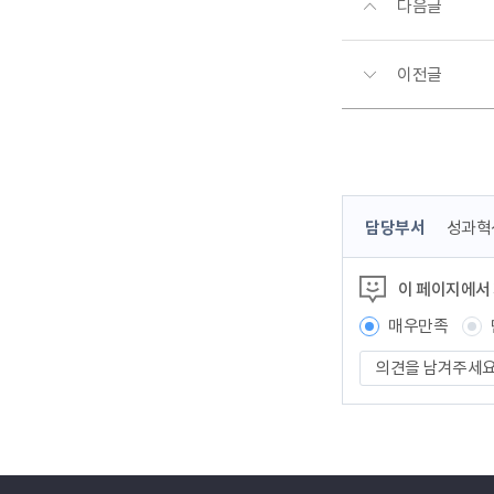
다음글
이전글
콘
담당부서
성과혁
텐
츠
이 페이지에서
정
보
매우만족
책
의
임
견
자
을
남
겨
주