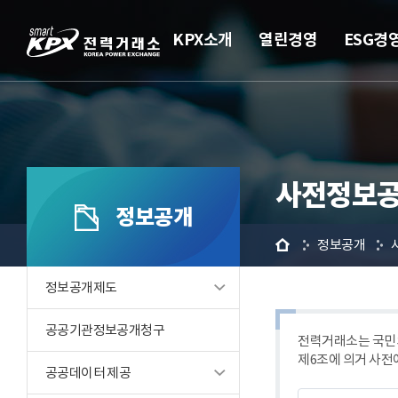
KPX소개
열린경영
ESG경
사전정보공
정보공개
홈
정보공개
정보공개제도
공공기관정보공개청구
전력거래소는 국민의
제6조에 의거 사전
공공데이터 제공