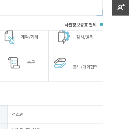
전체
계약/회계
감사/윤리
총무
홍보/대외협력
정소연