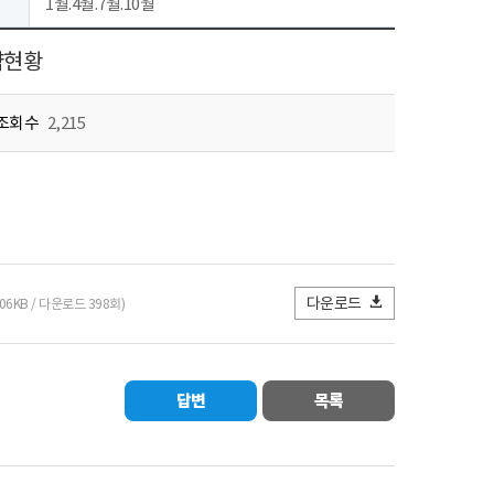
1월.4월.7월.10월
약현황
조회수
2,215
다운로드
.06KB / 다운로드 398회)
답변
목록