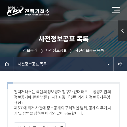
사전정보공표 목록
퀵메
뉴 열
정보공개
사전정보공표
사전정보공표 목록
기
사전정보공표 목록
공유하
기
전력거래소는 국민의 정보공개 청구가 없더라도 「 공공기관의
정보공개에 관한 법률」 제7조 및 「 전력거래소 정보공개운영
규정」
제6조에 의거 사전에 정보공개의 구체적인 범위, 공개의 주기.시
기 및 방법을 정하여 아래와 같이 공표합니다.