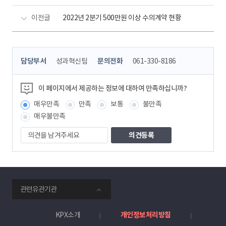
이전글
2022년 2분기 500만원 이상 수의계약 현황
콘
담당부서
성과혁신팀
문의전화
061-330-8186
텐
츠
정
이 페이지에서 제공하는 정보에 대하여 만족하십니까?
보
매우만족
만족
보통
불만족
책
임
매우불만족
자
의
견
을
남
겨
주
smartKPX
세
관련유관기관
전
요
력
거
KPX소개
개인정보처리방침
래