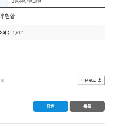
1월.4월.7월.10월
약 현황
조회수
1,617
다운로드
9회)
답변
목록