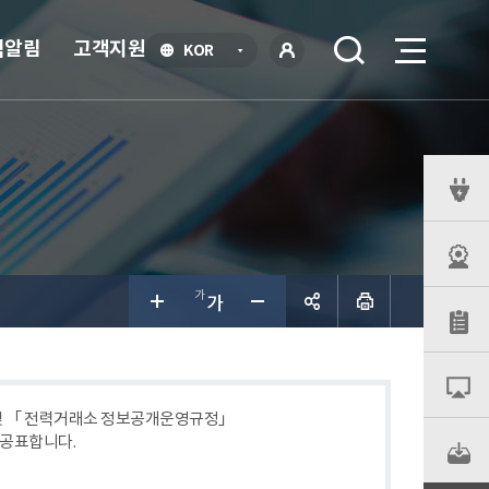
식알림
고객지원
언
KOR
어
로
선
그인
택
열
기
퀵
메
뉴
공유하
기
 및 「 전력거래소 정보공개운영규정」
 공표합니다.