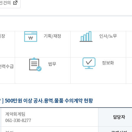
선건의
시장
기획/재정
인사/노무
정보화
법무
전력수급
 ]
500만원 이상 공사.용역.물품 수의계약 현황
계약회계팀
담당자
061-330-8277