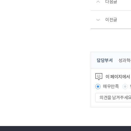
다음글
이전글
콘
담당부서
성과혁
텐
츠
이 페이지에서
정
보
매우만족
책
의
임
견
자
을
남
겨
주