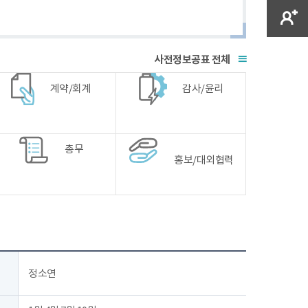
전체
계약/회계
감사/윤리
총무
홍보/대외협력
정소연