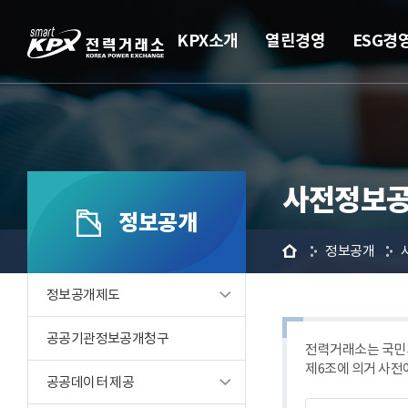
KPX소개
열린경영
ESG경
사전정보공
정보공개
홈
정보공개
정보공개제도
공공기관정보공개청구
전력거래소는 국민의
제6조에 의거 사전
공공데이터 제공