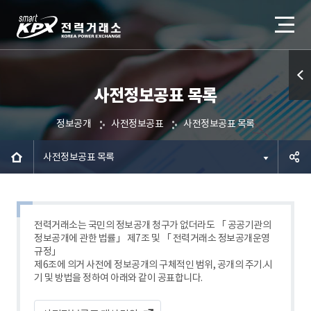
사전정보공표 목록
퀵메
뉴 열
정보공개
사전정보공표
사전정보공표 목록
기
사전정보공표 목록
공유하
기
전력거래소는 국민의 정보공개 청구가 없더라도 「 공공기관의
정보공개에 관한 법률」 제7조 및 「 전력거래소 정보공개운영
규정」
제6조에 의거 사전에 정보공개의 구체적인 범위, 공개의 주기.시
기 및 방법을 정하여 아래와 같이 공표합니다.