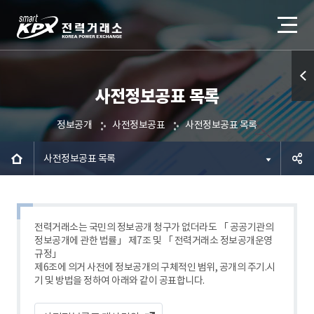
사전정보공표 목록
퀵메
뉴 열
정보공개
사전정보공표
사전정보공표 목록
기
사전정보공표 목록
공유하
기
전력거래소는 국민의 정보공개 청구가 없더라도 「 공공기관의
정보공개에 관한 법률」 제7조 및 「 전력거래소 정보공개운영
규정」
제6조에 의거 사전에 정보공개의 구체적인 범위, 공개의 주기.시
기 및 방법을 정하여 아래와 같이 공표합니다.