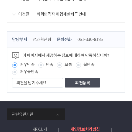
이전글
비위면직자 취업제한제도 안내
콘
담당부서
성과혁신팀
문의전화
061-330-8186
텐
츠
정
이 페이지에서 제공하는 정보에 대하여 만족하십니까?
보
매우만족
만족
보통
불만족
책
임
매우불만족
자
의
견
을
남
겨
주
smartKPX
세
관련유관기관
전
요
력
거
KPX소개
개인정보처리방침