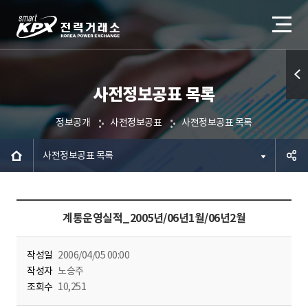
사전정보공표 목록
퀵메
뉴 열
정보공개
사전정보공표
사전정보공표 목록
기
사전정보공표 목록
공유하
계통운영실적_2005년/06년1월/06년2월
기
작성일
2006/04/05 00:00
작성자
노승주
조회수
10,251