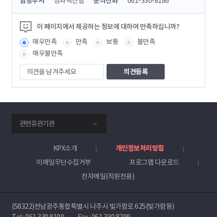
담당부서
성과혁신팀
문의전화
061-330-8186
텐
츠
정
이 페이지에서 제공하는 정보에 대하여 만족하십니까?
보
매우만족
만족
보통
불만족
책
임
매우불만족
자
의
견
을
남
겨
주
smartKPX
세
관련유관기관
전
요
력
거
KPX소개
개인정보처리방침
래
이메일무단수집거부
프로그램 다운로드
소
전자메일(직원전용)
(58322)전남광주통합특별시 나주시 빛가람로 625(빛가람동)