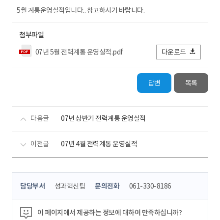
5월 계통운영실적입니다.. 참고하시기 바랍니다.
첨부파일
07년 5월 전력계통 운영실적.pdf
다운로드
답변
목록
다음글
07년 상반기 전력계통 운영실적
이전글
07년 4월 전력계통 운영실적
콘
담당부서
성과혁신팀
문의전화
061-330-8186
텐
츠
정
이 페이지에서 제공하는 정보에 대하여 만족하십니까?