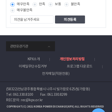
보
매우만족
만족
보통
불만족
책
임
매우불만족
자
의
견
을
남
겨
주
smartKPX
세
관련유관기관
전
요
력
거
KPX소개
개인정보처리방침
래
이메일무단수집거부
프로그램 다운로드
소
전자메일(직원전용)
(58322)전남광주통합특별시 나주시 빛가람로 625(빛가람동)
Tel :
061.330.8100
Fax : 061.330.8299
REC문의 : rec@kpx.or.kr
COPYRIGHT(C) 2021 KOREA POWER EXCHANGE(KPX) ALL RIGHTS RESERVED