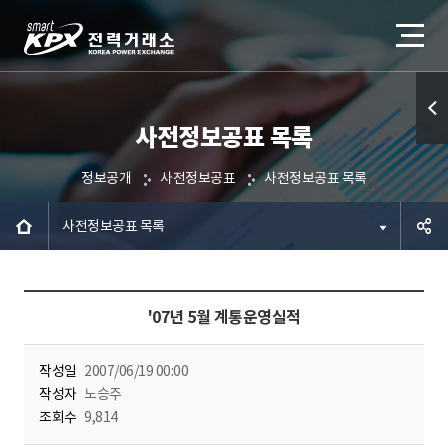
사전정보공표 목록
퀵메
뉴 열
정보공개
사전정보공표
사전정보공표 목록
기
사전정보공표 목록
공유하
'07년 5월 계통운영실적
기
작성일
2007/06/19 00:00
작성자
노승주
조회수
9,814