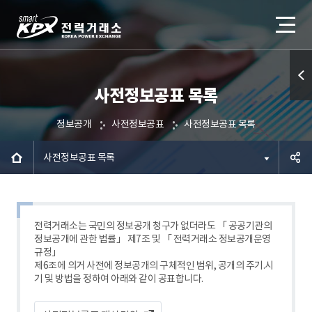
사전정보공표 목록
퀵메
뉴 열
정보공개
사전정보공표
사전정보공표 목록
기
사전정보공표 목록
공유하
기
전력거래소는 국민의 정보공개 청구가 없더라도 「 공공기관의
정보공개에 관한 법률」 제7조 및 「 전력거래소 정보공개운영
규정」
제6조에 의거 사전에 정보공개의 구체적인 범위, 공개의 주기.시
기 및 방법을 정하여 아래와 같이 공표합니다.