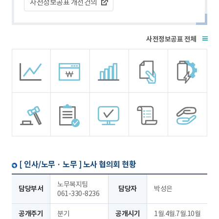
사전정보공표 개선건의
전체
[ 인사/노무 · 노무 ]
노사 협의회 현황
노무복지팀
담당부서
담당자
박성은
061-330-8236
공개주기
분기
공개시기
1월.4월.7월.10월