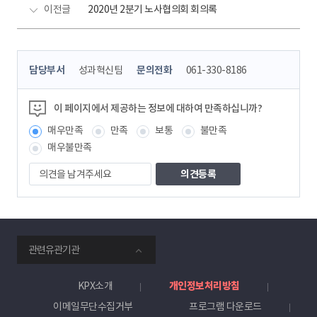
이전글
2020년 2분기 노사협의회 회의록
콘
담당부서
성과혁신팀
문의전화
061-330-8186
텐
츠
정
이 페이지에서 제공하는 정보에 대하여 만족하십니까?
보
매우만족
만족
보통
불만족
책
임
매우불만족
자
의
견
을
남
겨
주
smartKPX
세
관련유관기관
전
요
력
거
KPX소개
개인정보처리방침
래
이메일무단수집거부
프로그램 다운로드
소