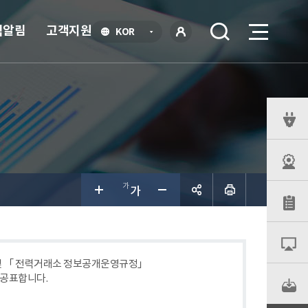
식알림
고객지원
언
KOR
어
로
선
그인
택
열
기
퀵
메
뉴
공유하
기
 및 「 전력거래소 정보공개운영규정」
 공표합니다.