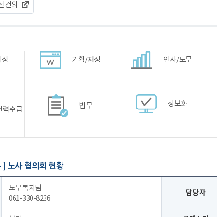
선건의
시장
기획/재정
인사/노무
정보화
법무
전력수급
 ]
노사 협의회 현황
노무복지팀
담당자
061-330-8236