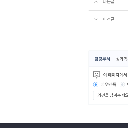
다음글
이전글
콘
담당부서
성과혁
텐
츠
이 페이지에서
정
보
매우만족
책
의
임
견
자
을
남
겨
주