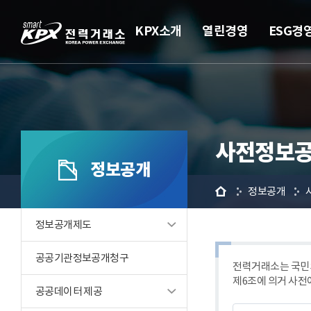
KPX소개
열린경영
ESG경
사전정보공
정보공개
홈
정보공개
정보공개제도
공공기관정보공개청구
전력거래소는 국민의
제6조에 의거 사전
공공데이터 제공