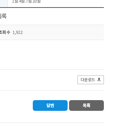
1월.4월.7월.10월
의록
조회수
1,922
다운로드
답변
목록