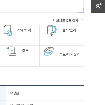
전체
계약/회계
감사/윤리
총무
홍보/대외협력
박성은