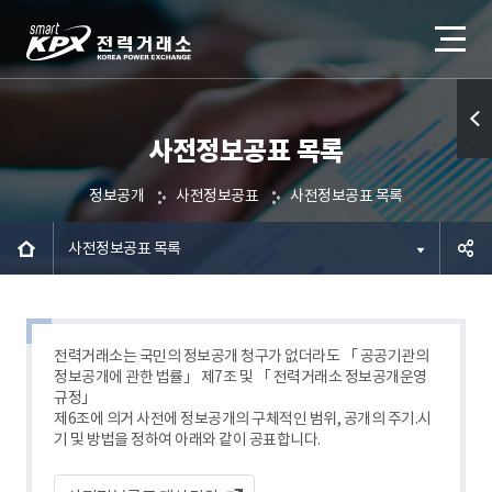
사전정보공표 목록
퀵메
뉴 열
정보공개
사전정보공표
사전정보공표 목록
기
사전정보공표 목록
공유하
기
전력거래소는 국민의 정보공개 청구가 없더라도 「 공공기관의
정보공개에 관한 법률」 제7조 및 「 전력거래소 정보공개운영
규정」
제6조에 의거 사전에 정보공개의 구체적인 범위, 공개의 주기.시
기 및 방법을 정하여 아래와 같이 공표합니다.