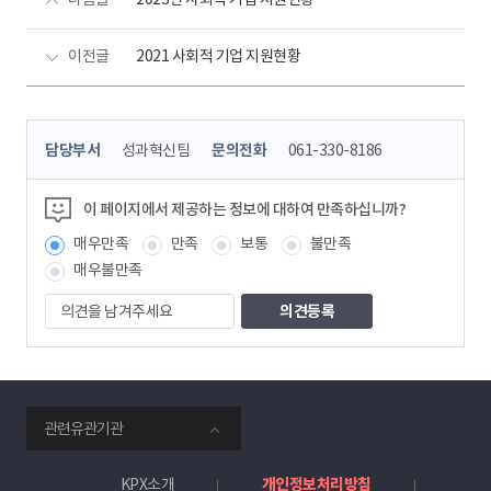
이전글
2021 사회적 기업 지원현황
콘
담당부서
성과혁신팀
문의전화
061-330-8186
텐
츠
정
이 페이지에서 제공하는 정보에 대하여 만족하십니까?
보
매우만족
만족
보통
불만족
책
임
매우불만족
자
의
견
을
남
겨
주
smartKPX
세
관련유관기관
전
요
력
거
KPX소개
개인정보처리방침