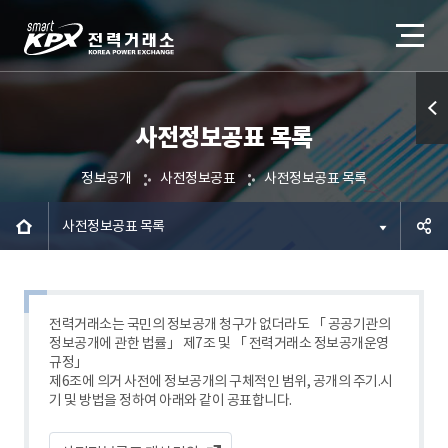
사전정보공표 목록
퀵메
뉴 열
정보공개
사전정보공표
사전정보공표 목록
기
사전정보공표 목록
공유하
기
전력거래소는 국민의 정보공개 청구가 없더라도 「 공공기관의
정보공개에 관한 법률」 제7조 및 「 전력거래소 정보공개운영
규정」
제6조에 의거 사전에 정보공개의 구체적인 범위, 공개의 주기.시
기 및 방법을 정하여 아래와 같이 공표합니다.