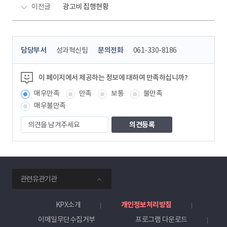
이전글
광고비 집행현황
콘
담당부서
성과혁신팀
문의전화
061-330-8186
텐
츠
정
이 페이지에서 제공하는 정보에 대하여 만족하십니까?
보
매우만족
만족
보통
불만족
책
임
매우불만족
자
의
견
을
남
겨
주
smartKPX
세
관련유관기관
전
요
력
거
KPX소개
개인정보처리방침
래
이메일무단수집거부
프로그램 다운로드
소