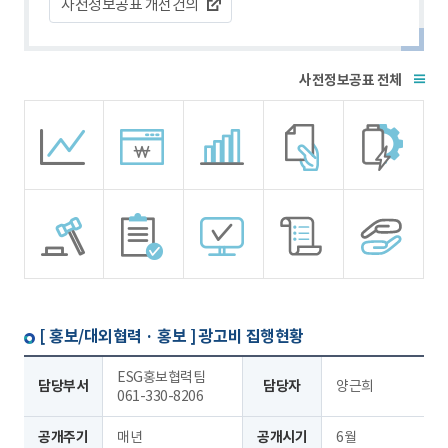
사전정보공표 개선건의
전체
[ 홍보/대외협력 · 홍보 ]
광고비 집행현황
ESG홍보협력팀
담당부서
담당자
양근희
061-330-8206
공개주기
매년
공개시기
6월