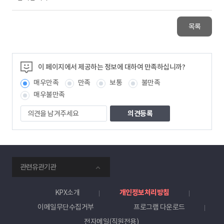
목록
이 페이지에서 제공하는 정보에 대하여 만족하십니까?
매우만족
만족
보통
불만족
매우불만족
의
견
을
남
겨
주
smartKPX
세
관련유관기관
전
요
력
거
KPX소개
개인정보처리방침
래
이메일무단수집거부
프로그램 다운로드
소
전자메일(직원전용)