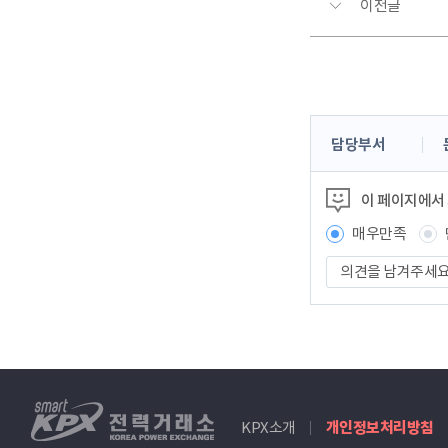
이전글
콘
담당부서
텐
츠
이 페이지에서
정
보
매우만족
책
의
임
견
자
을
남
겨
주
세
smartKPX
요
KPX소개
개인정보처리방침
전