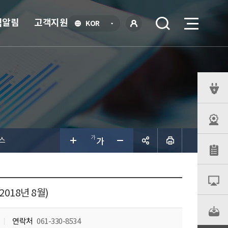
식알림
고객지원
언
KOR
어
로
선
그인
택
열
기
퀵
메
뉴
스
공유하
기
018년 8월)
연락처
061-330-8534