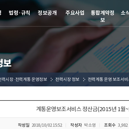
영
법령·규칙
정보공개
주요사업
통합계약정
소
보
정보
전력시장·전력계통 운영정보
전력시장 정보
전력계통 운영 보조서비
계통운영보조서비스 정산금(2015년 1월~2
작성일
2018/10/02 15:52
작성자
박소영
조회수
3,982