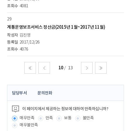
4081
29
계통운영보조서비스 정산금(2015년 1월~2017년 11월)
김진영
2017/12/26
4076
10
13
처음
이전
다음
마지막
콘
담당부서
문의전화
텐
츠
정
이 페이지에서 제공하는 정보에 대하여 만족하십니까?
보
매우만족
만족
보통
불만족
책
임
매우불만족
자