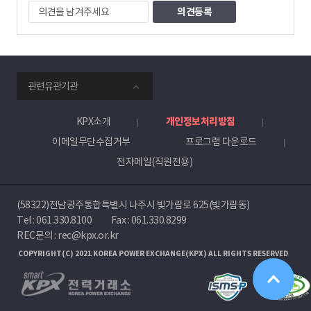
의
견
을
남
겨
주
smartKPX
세
관련유관기관
전
요
력
거
KPX소개
개인정보처리방침
래
이메일무단수집거부
프로그램 다운로드
소
전자메일(직원전용)
(58322)전남광주통합특별시 나주시 빛가람로 625(빛가람동)
Tel :
061.330.8100
Fax : 061.330.8299
REC문의 : rec@kpx.or.kr
COPYRIGHT(C) 2021 KOREA POWER EXCHANGE(KPX) ALL RIGHTS RESERVED