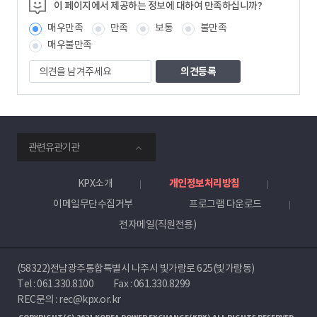
정
이 페이지에서 제공하는 정보에 대하여 만족하십니까?
보
매우만족
만족
보통
불만족
책
임
매우불만족
자
의
견
을
남
겨
주
smartKPX
세
관련유관기관
전
요
력
거
KPX소개
개인정보처리방침
래
이메일무단수집거부
프로그램 다운로드
소
전자메일(직원전용)
(58322)전남광주통합특별시 나주시 빛가람로 625(빛가람동)
Tel :
061.330.8100
Fax : 061.330.8299
REC문의 : rec@kpx.or.kr