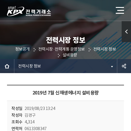
전력시장 정보
퀵메
정보공개
전력시장·전력계통 운영정보
전력시장 정보
뉴 열
설비용량
기
전력시장 정보
공유하
2019년 7월 신재생에너지 설비용량
기
작성일
2019/08/23 13:24
작성자
김경구
조회수
4,314
연락처
0613308347