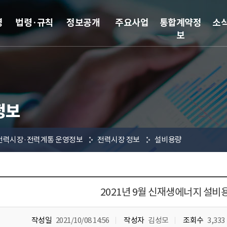
영
법령·규칙
정보공개
주요사업
통합계약정
소
보
정보
전력시장·전력계통 운영정보
전력시장 정보
설비용량
2021년 9월 신재생에너지 설비
작성일
2021/10/08 14:56
작성자
김성모
조회수
3,333