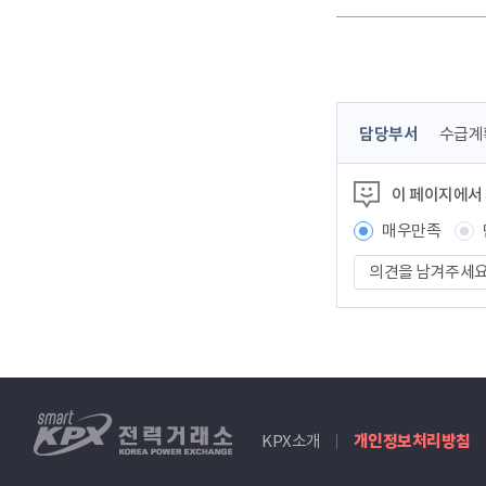
콘
담당부서
수급계
텐
츠
이 페이지에서
정
보
매우만족
책
의
임
견
자
을
남
겨
주
세
smartKPX
요
KPX소개
개인정보처리방침
전
력