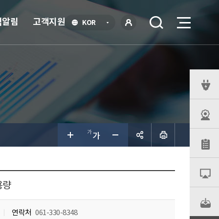
식알림
고객지원
언
KOR
어
로
선
그인
택
열
기
퀵
메
뉴
공유하
기
용량
연락처
061-330-8348