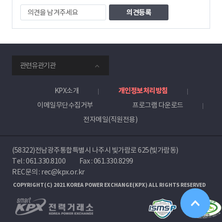
자
의
견
을
남
겨
주
smartKPX
세
관련유관기관
전
요
력
거
KPX소개
개인정보처리방침
래
이메일무단수집거부
프로그램 다운로드
소
전자메일(직원전용)
(58322)전남광주통합특별시 나주시 빛가람로 625(빛가람동)
Tel :
061.330.8100
Fax : 061.330.8299
REC문의 : rec@kpx.or.kr
COPYRIGHT(C) 2021 KOREA POWER EXCHANGE(KPX) ALL RIGHTS RESERVED