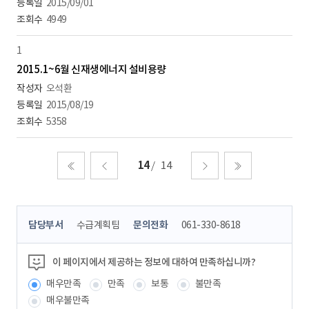
2015/09/01
4949
1
2015.1~6월 신재생에너지 설비용량
오석환
2015/08/19
5358
14
14
처음
이전
다음
마지막
콘
담당부서
수급계획팀
문의전화
061-330-8618
텐
츠
정
이 페이지에서 제공하는 정보에 대하여 만족하십니까?
보
매우만족
만족
보통
불만족
책
임
매우불만족