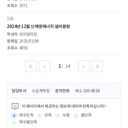
2971
115
2024년 12월 신재생에너지 설비용량
대외협력팀
2025/01/08
4050
2
14
처음
이전
다음
마지막
콘
담당부서
수급계획팀
문의전화
061-330-8618
텐
츠
정
이 페이지에서 제공하는 정보에 대하여 만족하십니까?
보
매우만족
만족
보통
불만족
책
임
매우불만족
자