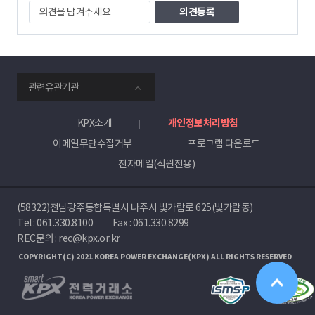
의
견
을
남
겨
주
smartKPX
세
관련유관기관
전
요
력
거
KPX소개
개인정보처리방침
래
이메일무단수집거부
프로그램 다운로드
소
전자메일(직원전용)
(58322)전남광주통합특별시 나주시 빛가람로 625(빛가람동)
Tel :
061.330.8100
Fax : 061.330.8299
REC문의 : rec@kpx.or.kr
COPYRIGHT(C) 2021 KOREA POWER EXCHANGE(KPX) ALL RIGHTS RESERVED