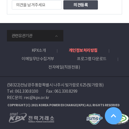
의
견
을
남
겨
주
smartKPX
세
관련유관기관
전
요
력
거
KPX소개
개인정보처리방침
래
이메일무단수집거부
프로그램 다운로드
소
전자메일(직원전용)
(58322)전남광주통합특별시 나주시 빛가람로 625(빛가람동)
Tel :
061.330.8100
Fax : 061.330.8299
REC문의 : rec@kpx.or.kr
COPYRIGHT(C) 2021 KOREA POWER EXCHANGE(KPX) ALL RIGHTS RESERVED