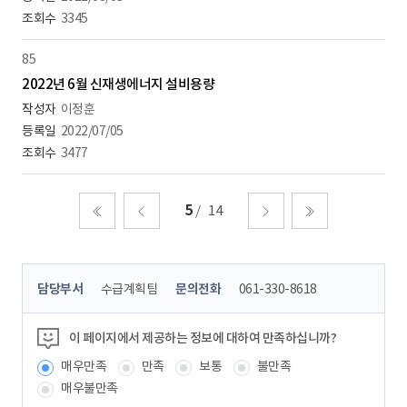
3345
85
2022년 6월 신재생에너지 설비용량
이정훈
2022/07/05
3477
5
14
처음
이전
다음
마지막
콘
담당부서
수급계획팀
문의전화
061-330-8618
텐
츠
정
이 페이지에서 제공하는 정보에 대하여 만족하십니까?
보
매우만족
만족
보통
불만족
책
임
매우불만족
자