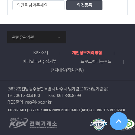
의
견
을
남
겨
주
smartKPX
세
관련유관기관
전
요
력
거
KPX소개
개인정보처리방침
래
이메일무단수집거부
프로그램 다운로드
소
전자메일(직원전용)
(58322)전남광주통합특별시 나주시 빛가람로 625(빛가람동)
Tel :
061.330.8100
Fax : 061.330.8299
REC문의 : rec@kpx.or.kr
COPYRIGHT(C) 2021 KOREA POWER EXCHANGE(KPX) ALL RIGHTS RESERVED