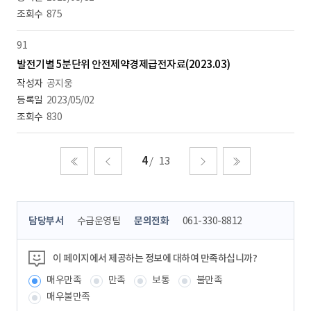
875
91
발전기별 5분단위 안전제약경제급전자료(2023.03)
공지웅
2023/05/02
830
4
13
처음
이전
다음
마지막
콘
담당부서
수급운영팀
문의전화
061-330-8812
텐
츠
정
이 페이지에서 제공하는 정보에 대하여 만족하십니까?
보
매우만족
만족
보통
불만족
책
임
매우불만족
자