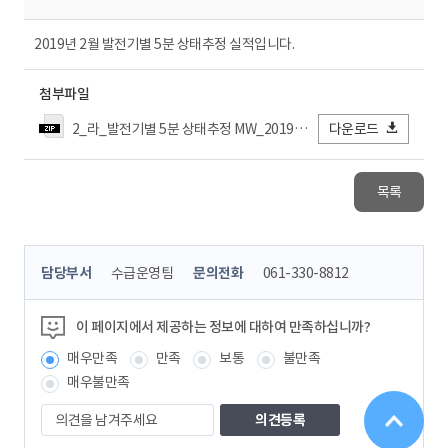
2019년 2월 발전기별 5분 상태추정 실적입니다.
첨부파일
2_라_발전기별 5분 상태추정 MW_2019년02월.zip
다운로드
목록
콘
담당부서
수급운영팀
문의전화
061-330-8812
텐
츠
정
이 페이지에서 제공하는 정보에 대하여 만족하십니까?
보
매우만족
만족
보통
불만족
책
임
매우불만족
자
의
견