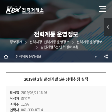
전력계통 운영정보
퀵메
정보공개
전력시장·전력계통 운영정보
전력계통 운영정보
뉴 열
발전기별 5분 단위 상태추정
기
전력계통 운영정보
공유하
2019년 2월 발전기별 5분 상태추정 실적
기
작성일
2019/03/27 16:46
작성자
조영훈
조회수
1,299
연락처
061-330-8714