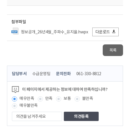
첨부파일
정보공개_26년4월_주파수_유지율.hwpx
다운로드
목록
콘
담당부서
수급운영팀
문의전화
061-330-8812
텐
츠
정
이 페이지에서 제공하는 정보에 대하여 만족하십니까?
보
매우만족
만족
보통
불만족
책
임
매우불만족
자
의
견
을