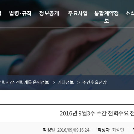
영
법령·규칙
정보공개
주요사업
통합계약정
소
보
전력시장·전력계통 운영정보
기타정보
주간수요전망
2016년 9월3주 주간 전력수요 
작성일
2016/09/09 16:24
작성자
최석민