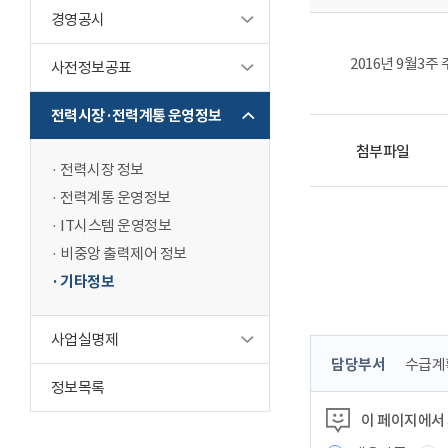
경영공시
2016년 9월3주
사전정보공표
전력시장·전력계통 운영정보
첨부파일
전력시장 정보
전력계통 운영정보
IT시스템 운영정보
비중앙 출력제어 정보
기타정보
사업실명제
콘
담당부서
수급계
텐
정보목록
츠
이 페이지에서
정
보