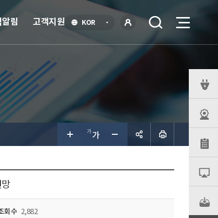
식알림
고객지원
언
KOR
어
로
선
그인
택
열
기
퀵
메
뉴
공유하
기
전망
조회수
2,882