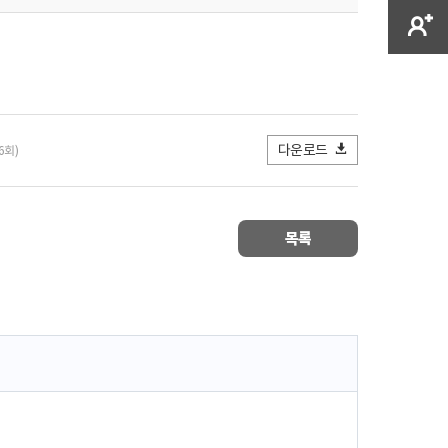
다운로드
6회)
목록