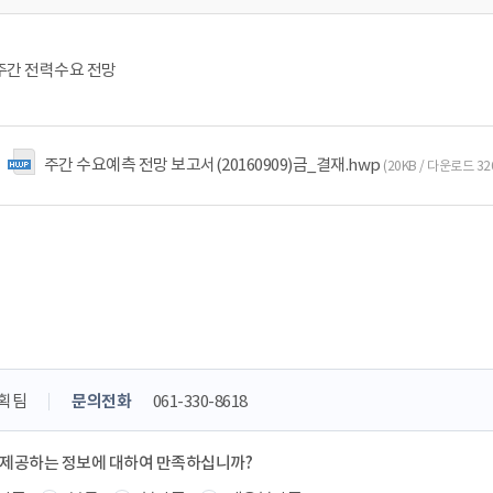
 주간 전력수요 전망
주간 수요예측 전망 보고서(20160909)금_결재.hwp
(20KB / 다운로드 32
획팀
문의전화
061-330-8618
 제공하는 정보에 대하여 만족하십니까?