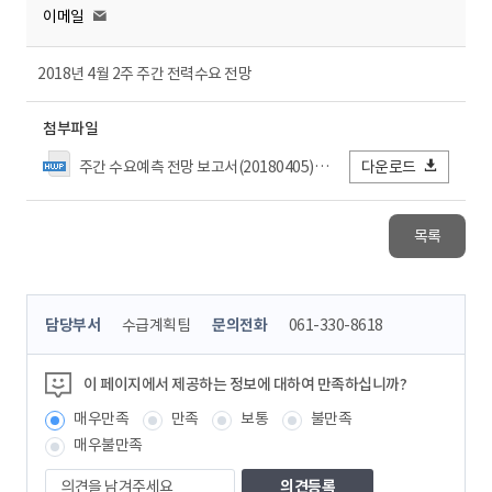
이메일
2018년 4월 2주 주간 전력수요 전망
첨부파일
주간 수요예측 전망 보고서(20180405)목_결재.hwp
다운로드
목록
콘
담당부서
수급계획팀
문의전화
061-330-8618
텐
츠
정
이 페이지에서 제공하는 정보에 대하여 만족하십니까?
보
매우만족
만족
보통
불만족
책
임
매우불만족
자
의