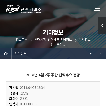
기타정보
퀵메
정보공개
전력시장·전력계통 운영정보
기타정보
뉴 열
주간수요전망
기
기타정보
공유하
2018년 4월 2주 주간 전력수요 전망
기
작성일
2018/04/05 16:34
작성자
권용정
조회수
2,881
연락처
0613308817