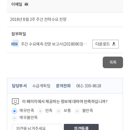
이메일
2018년 8월 2주 주간 전력수요 전망
첨부파일
주간 수요예측 전망 보고서(20180803)금_결재.hwp
다운로드
목록
콘
담당부서
수급계획팀
문의전화
061-330-8618
텐
츠
정
이 페이지에서 제공하는 정보에 대하여 만족하십니까?
보
매우만족
만족
보통
불만족
책
임
매우불만족
자
의