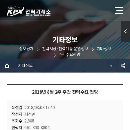
기타정보
퀵메
정보공개
전력시장·전력계통 운영정보
기타정보
뉴 열
주간수요전망
기
기타정보
공유하
2018년 8월 2주 주간 전력수요 전망
기
작성일
2018/08/03 17:40
작성자
최석민
조회수
2,808
연락처
061-330-8804