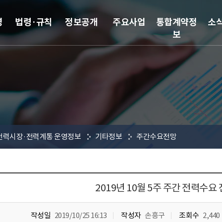
영
법령·규칙
정보공개
주요사업
통합계약정
소
보
전력시장·전력계통 운영정보
기타정보
주간수요전망
2019년 10월 5주 주간 전력수요
작성일
2019/10/25 16:13
작성자
손흥구
조회수
2,440