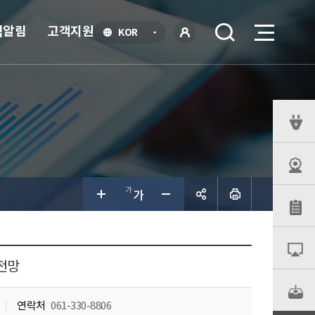
식알림
고객지원
언
KOR
어
로
선
그인
택
열
기
퀵
메
뉴
공유하
기
 전망
연락처
061-330-8806