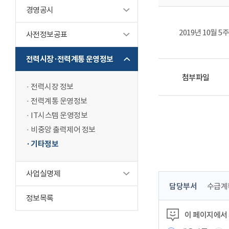
경영공시
2019년 10월 
사전정보공표
전력시장·전력계통 운영정보
첨부파일
전력시장 정보
전력계통 운영정보
IT시스템 운영정보
비중앙 출력제어 정보
기타정보
사업실명제
콘
담당부서
수급계
텐
정보목록
츠
이 페이지에서
정
보