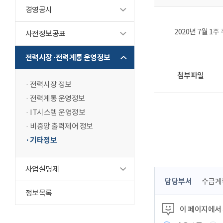
경영공시
2020년 7월 1
사전정보공표
전력시장·전력계통 운영정보
첨부파일
전력시장 정보
전력계통 운영정보
IT시스템 운영정보
비중앙 출력제어 정보
기타정보
사업실명제
콘
담당부서
수급계
텐
정보목록
츠
이 페이지에서
정
보