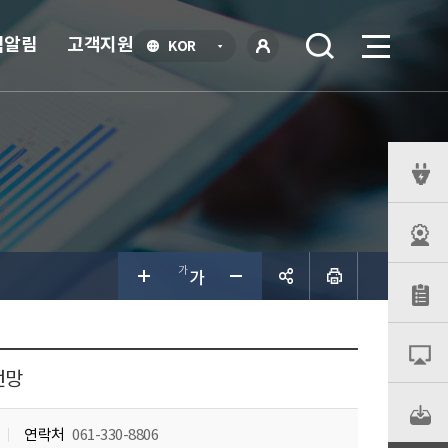
식알림
고객지원
언
KOR
어
로
선
그인
택
열
기
퀵
메
뉴
공유하
기
전망
연락처
061-330-8806