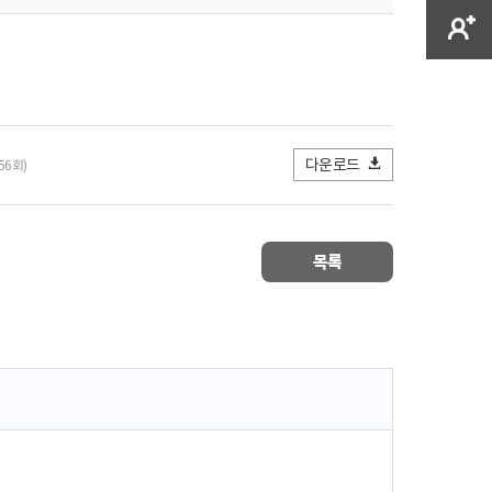
다운로드
56회)
목록