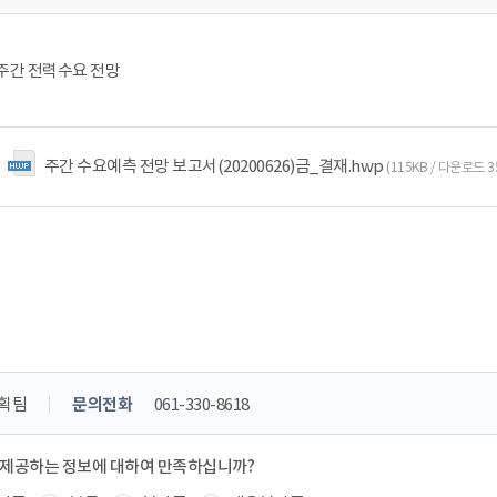
주 주간 전력수요 전망
주간 수요예측 전망 보고서(20200626)금_결재.hwp
(115KB / 다운로드 3
획팀
문의전화
061-330-8618
 제공하는 정보에 대하여 만족하십니까?