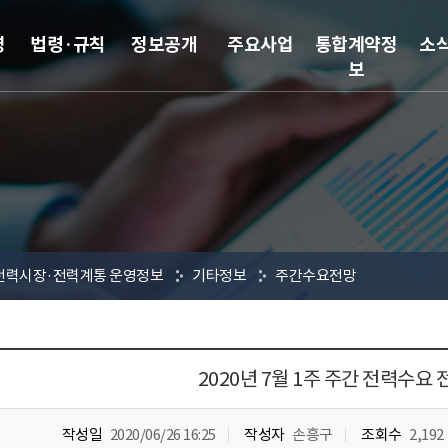
영
법령·규칙
정보공개
주요사업
통합계약정
소
보
전력시장·전력계통 운영정보
기타정보
주간수요전망
2020년 7월 1주 주간 전력수요 
작성일
2020/06/26 16:25
작성자
손흥구
조회수
2,192