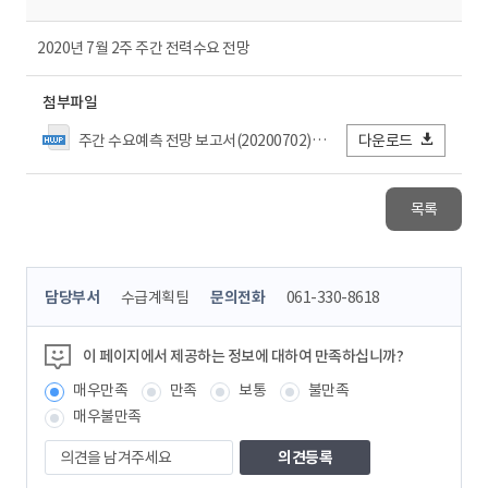
2020년 7월 2주 주간 전력수요 전망
첨부파일
주간 수요예측 전망 보고서(20200702)목_결재.hwp
다운로드
목록
콘
담당부서
수급계획팀
문의전화
061-330-8618
텐
츠
정
이 페이지에서 제공하는 정보에 대하여 만족하십니까?
보
매우만족
만족
보통
불만족
책
임
매우불만족
자
의
견