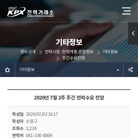
기타정보
퀵메
정보공개
전력시장·전력계통 운영정보
기타정보
뉴 열
주간수요전망
기
기타정보
공유하
2020년 7월 2주 주간 전력수요 전망
기
작성일
2020/07/02 16:17
작성자
손흥구
조회수
2,224
연락처
061-330-8806