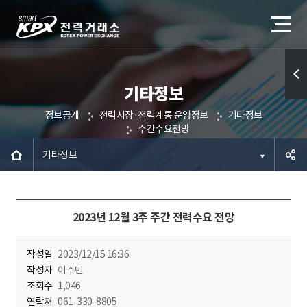
기타정보
퀵메
정보공개
전력시장·전력계통 운영정보
기타정보
뉴 열
주간수요전망
기
기타정보
공유하
2023년 12월 3주 주간 전력수요 전망
기
작성일
2023/12/15 16:36
작성자
이수민
조회수
1,046
연락처
061-330-8805