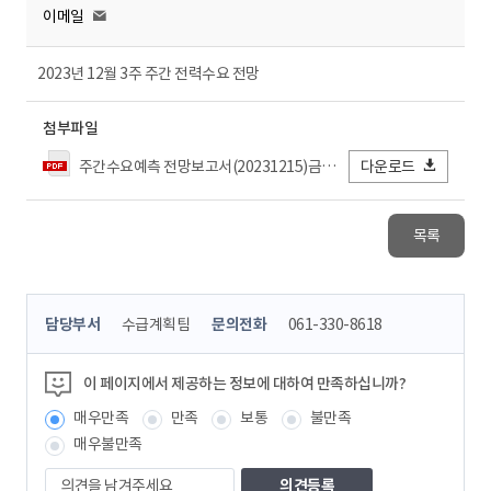
이메일
2023년 12월 3주 주간 전력수요 전망
첨부파일
주간수요예측 전망보고서(20231215)금_결재.pdf
다운로드
목록
콘
담당부서
수급계획팀
문의전화
061-330-8618
텐
츠
정
이 페이지에서 제공하는 정보에 대하여 만족하십니까?
보
매우만족
만족
보통
불만족
책
임
매우불만족
자
의