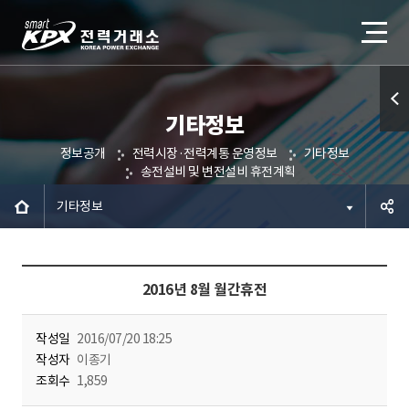
기타정보
퀵메
정보공개
전력시장·전력계통 운영정보
기타정보
뉴 열
송전설비 및 변전설비 휴전계획
기
기타정보
공유하
2016년 8월 월간휴전
기
작성일
2016/07/20 18:25
작성자
이종기
조회수
1,859