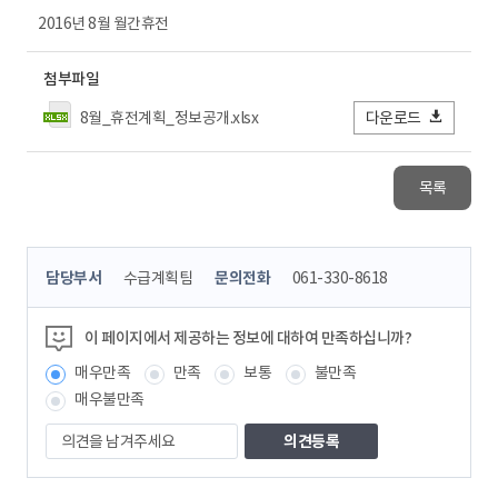
2016년 8월 월간휴전
첨부파일
8월_휴전계획_정보공개.xlsx
다운로드
목록
콘
담당부서
수급계획팀
문의전화
061-330-8618
텐
츠
정
이 페이지에서 제공하는 정보에 대하여 만족하십니까?
보
매우만족
만족
보통
불만족
책
임
매우불만족
자
의
견
을
남