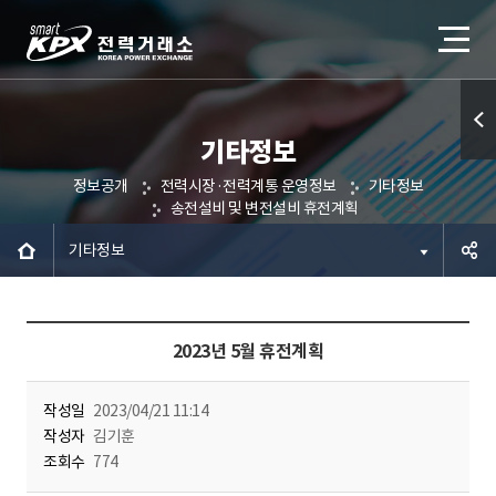
기타정보
퀵메
정보공개
전력시장·전력계통 운영정보
기타정보
뉴 열
송전설비 및 변전설비 휴전계획
기
기타정보
공유하
2023년 5월 휴전계획
기
작성일
2023/04/21 11:14
작성자
김기훈
조회수
774