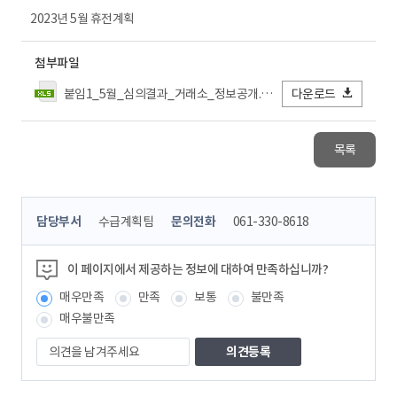
2023년 5월 휴전계획
첨부파일
붙임1_5월_심의결과_거래소_정보공개.xls
다운로드
목록
콘
담당부서
수급계획팀
문의전화
061-330-8618
텐
츠
정
이 페이지에서 제공하는 정보에 대하여 만족하십니까?
보
매우만족
만족
보통
불만족
책
임
매우불만족
자
의
견
을
남