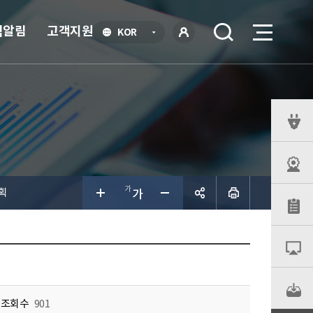
식알림
고객지원
언
KOR
어
로
선
그인
택
열
기
퀵
메
뉴
획
공유하
기
조회수
901