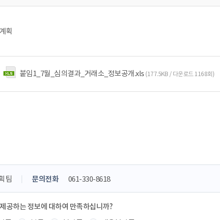
전계획
붙임1_7월_심의결과_거래소_정보공개.xls
(177.5KB / 다운로드 1168회)
획팀
문의전화
061-330-8618
 제공하는 정보에 대하여 만족하십니까?