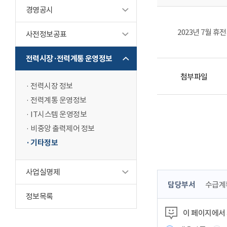
경영공시
2023년 7월 휴
사전정보공표
전력시장·전력계통 운영정보
첨부파일
전력시장 정보
전력계통 운영정보
IT시스템 운영정보
비중앙 출력제어 정보
기타정보
사업실명제
콘
담당부서
수급계
텐
정보목록
츠
이 페이지에서
정
보