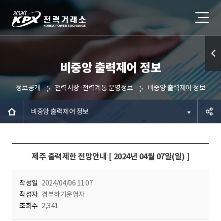
비중앙 출력제어 정보
퀵메
뉴 열
정보공개
전력시장·전력계통 운영정보
비중앙 출력제어 정보
기
비중앙 출력제어 정보
공유하
제주 출력제한 전망안내 [ 2024년 04월 07일(일) ]
기
작성일
2024/04/06 11:07
작성자
경부하기운영자
조회수
2,341