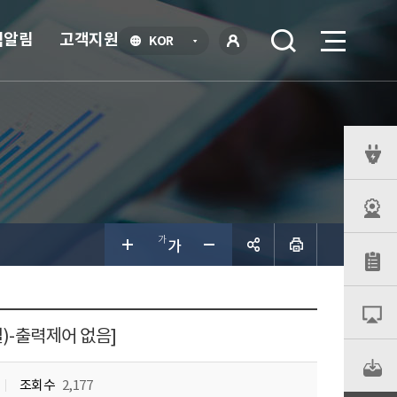
식알림
고객지원
언
KOR
어
로
선
그인
택
열
기
퀵
메
뉴
공유하
기
일)-출력제어 없음]
조회수
2,177