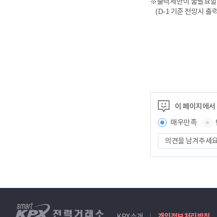
※출력제한이 불필요할 
(D-1 기준 전망시 출
이 페이지에서
매우만족
의
견
을
남
겨
주
세
smartKPX
요
KPX소개
개인정보처리방침