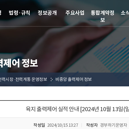
영
법령·규칙
정보공개
주요사업
통합계약정
소
보
력제어 정보
전력시장·전력계통 운영정보
비중앙 출력제어 정보
육지 출력제어 실적 안내 [2024년 10월 13일(
작성일
2024/10/15 13:27
작성자
경부하기운영자