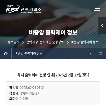
비중앙 출력제어 정보
퀵메
뉴 열
정보공개
전력시장·전력계통 운영정보
비중앙 출력제어 정보
기
비중앙 출력제어 정보
공유하
육지 출력제어 전망 안내[2025년 2월 22일(토)]
기
작성일
2025/02/21 21:31
작성자
경부하기운영자
조회수
1,609