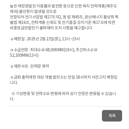
높은 태양광발전 이용률과 발전량 등으로 인한 육지 전력계통(제주도
제외) 불안정이 발생될 것으로
전망되어 전기사업법 제27조의2, 동 법 제45조, 분산에너지 활성화 특
별법 제16조, 전력계통 신뢰도 및 전기품질 유지기준 제17조에 따른
비중앙급전발전기 출력제어 조치 시행을 예고합니다.
o 예정일 : 2025년 2월 22일(토), 12시~15시
o 수급전망 : 최대수요 68,900MW(19시), 주간최소수요
52,100MW(13시)
o 제한사유 : 전력망 제약
o 금회 출력제한 대상 개별 발전소는 전일 18시까지 사전고지 예정입
니다.
※ 기상변동 및 전력수요 변동에 따라 상기 전망은 변동될 수 있습니
다.
목록