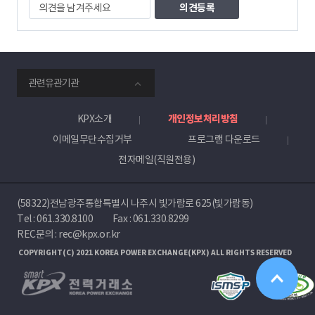
의
견
을
남
겨
주
smartKPX
세
관련유관기관
전
요
력
거
KPX소개
개인정보처리방침
래
이메일무단수집거부
프로그램 다운로드
소
전자메일(직원전용)
(58322)전남광주통합특별시 나주시 빛가람로 625(빛가람동)
Tel :
061.330.8100
Fax : 061.330.8299
REC문의 : rec@kpx.or.kr
COPYRIGHT(C) 2021 KOREA POWER EXCHANGE(KPX) ALL RIGHTS RESERVED