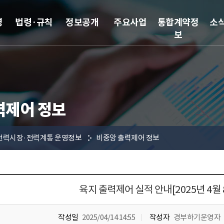
영
법령·규칙
정보공개
주요사업
통합계약정
소
보
력제어 정보
전력시장·전력계통 운영정보
비중앙 출력제어 정보
육지 출력제어 실적 안내[2025년 4월 
작성일
2025/04/14 14:55
작성자
경부하기운영자