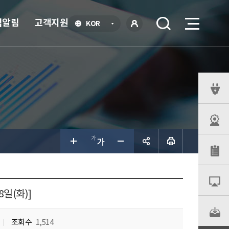
식알림
고객지원
언
KOR
어
로
선
그인
택
열
기
퀵
메
뉴
공유하
기
8일(화)]
조회수
1,514