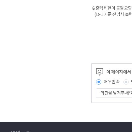
※출력제한이 불필요할 
(D-1 기준 전망시 출
이 페이지에서
매우만족
의
견
을
남
겨
주
세