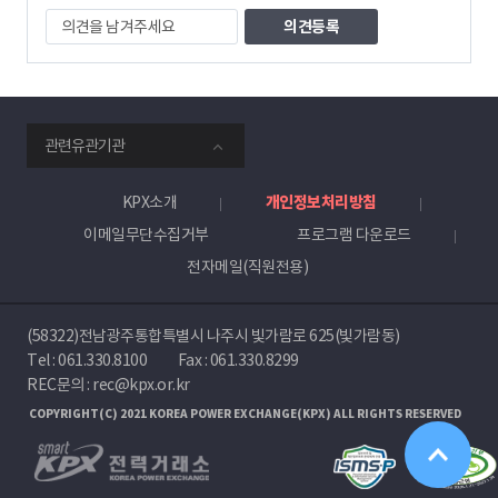
의
견
을
남
겨
주
smartKPX
세
관련유관기관
전
요
력
거
KPX소개
개인정보처리방침
래
이메일무단수집거부
프로그램 다운로드
소
전자메일(직원전용)
(58322)전남광주통합특별시 나주시 빛가람로 625(빛가람동)
Tel :
061.330.8100
Fax : 061.330.8299
REC문의 : rec@kpx.or.kr
COPYRIGHT(C) 2021 KOREA POWER EXCHANGE(KPX) ALL RIGHTS RESERVED