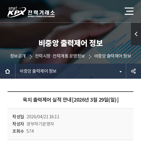
비중앙 출력제어 정보
퀵메
뉴 열
정보공개
전력시장·전력계통 운영정보
비중앙 출력제어 정보
기
비중앙 출력제어 정보
공유하
육지 출력제어 실적 안내[2026년 3월 29일(일)]
기
작성일
2026/04/21 16:11
작성자
경부하기운영자
조회수
574